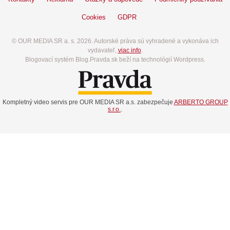
Cookies
GDPR
© OUR MEDIA SR a. s. 2026. Autorské práva sú vyhradené a vykonáva ich
vydavateľ,
viac info
.
Blogovací systém Blog.Pravda.sk beží na technológií Wordpress.
Kompletný video servis pre OUR MEDIA SR a.s. zabezpečuje
ARBERTO GROUP
s.r.o.
.