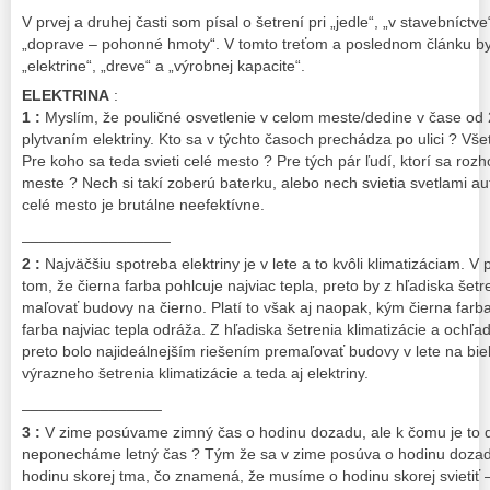
V prvej a druhej časti som písal o šetrení pri „jedle“, „v stavebníctve
„doprave – pohonné hmoty“. V tomto treťom a poslednom článku by 
„elektrine“, „dreve“ a „výrobnej kapacite“.
ELEKTRINA
:
1 :
Myslím, že pouličné osvetlenie v celom meste/dedine v čase od
plytvaním elektriny. Kto sa v týchto časoch prechádza po ulici ? Všet
Pre koho sa teda svieti celé mesto ? Pre tých pár ľudí, ktorí sa r
meste ? Nech si takí zoberú baterku, alebo nech svietia svetlami a
celé mesto je brutálne neefektívne.
_________________
2 :
Najväčšiu spotreba elektriny je v lete a to kvôli klimatizáciam. 
tom, že čierna farba pohlcuje najviac tepla, preto by z hľadiska še
maľovať budovy na čierno. Platí to však aj naopak, kým čierna farba 
farba najviac tepla odráža. Z hľadiska šetrenia klimatizácie a ochľa
preto bolo najideálnejším riešením premaľovať budovy v lete na bie
výrazneho šetrenia klimatizácie a teda aj elektriny.
________________
3 :
V zime posúvame zimný čas o hodinu dozadu, ale k čomu je to d
neponecháme letný čas ? Tým že sa v zime posúva o hodinu dozadu,
hodinu skorej tma, čo znamená, že musíme o hodinu skorej svietiť –