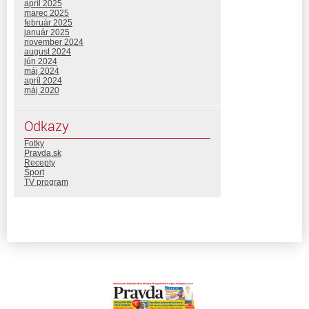
apríl 2025
marec 2025
február 2025
január 2025
november 2024
august 2024
jún 2024
máj 2024
apríl 2024
máj 2020
Odkazy
Fotky
Pravda.sk
Recepty
Šport
TV program