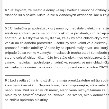
_______________
4 :
Je zvykom, že mesto a domy vešajú svetelné vianočné ozdoby. A
Vianoce sú o oslave Krista, a nie o vianočných ozdobách. Ide o zby
_____________
5 :
Chladnička je spotrebič, ktorý musí byť neustále v elektrine, a že
elektriny spotrebuje závisí od toho v akom je prostredí, čím teplejšie
spotrebuje. Naskytáva sa myšlienka, že ak by sme chladničky v zim
vonku do chladného prostredia, ušetrili by sme veľmi veľa elektriny
prenosné minichladničky. V okne by sa spravil malý otvor, cez ktorý
prípade že sa vonku v zimných mesiacoch trochu oteplí (a nebude
stupne celzia) chladnička môže byť stále elektrinou ochladzovaná. Je
zimných teplotách spotrebuje chladničke, respektíve mini chladnička
ako keby bola umiestnená vo vnútornom priestore s teplotou 20-23 
_____________
6 :
Led svetlá sú na trhu už dlho, a majú preukázateľne nižšiu spotr
klasickým žiarovkám. Napriek tomu, že sú úspornejšie, stále veľa d
nepoužíva. Buď sú leniví ich meniť, alebo veria rôzným fámam že Le
Malo by sa zaviesť povinné používanie Led svetiel, ako v domácnos
sa znížila spotreba elektriny.
_______________