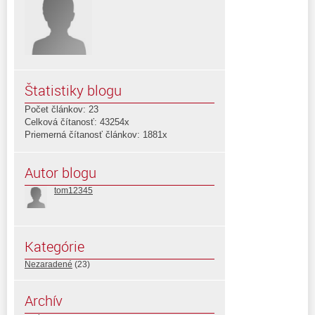
Štatistiky blogu
Počet článkov: 23
Celková čítanosť: 43254x
Priemerná čítanosť článkov: 1881x
Autor blogu
tom12345
Kategórie
Nezaradené
(23)
Archív