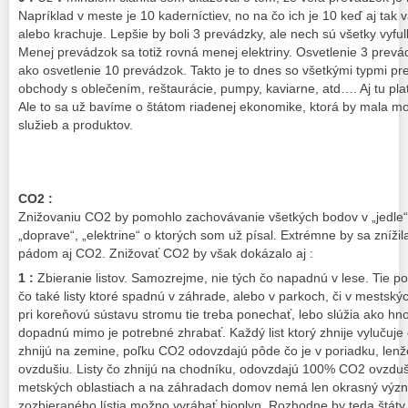
Napríklad v meste je 10 kaderníctiev, no na čo ich je 10 keď aj tak 
alebo krachuje. Lepšie by boli 3 prevádzky, ale nech sú všetky vyf
Menej prevádzok sa totiž rovná menej elektriny. Osvetlenie 3 prevá
ako osvetlenie 10 prevádzok. Takto je to dnes so všetkými typmi pre
obchody s oblečením, reštaurácie, pumpy, kaviarne, atd…. Aj tu plat
Ale to sa už bavíme o štátom riadenej ekonomike, ktorá by mala mo
služieb a produktov.
CO2 :
Znižovaniu CO2 by pomohlo zachovávanie všetkých bodov v „jedle“, 
„doprave“, „elektrine“ o ktorých som už písal. Extrémne by sa znížil
pádom aj CO2. Znižovať CO2 by však dokázalo aj :
1 :
Zbieranie listov. Samozrejme, nie tých čo napadnú v lese. Tie po
čo také listy ktoré spadnú v záhrade, alebo v parkoch, či v mestsk
pri koreňovú sústavu stromu tie treba ponechať, lebo slúžia ako hnoj
dopadnú mimo je potrebné zhrabať. Každý list ktorý zhnije vylučuje
zhnijú na zemine, poľku CO2 odovzdajú pôde čo je v poriadku, len
ovzdušiu. Listy čo zhnijú na chodníku, odovzdajú 100% CO2 ovzdušia
metských oblastiach a na záhradach domov nemá len okrasný význa
zozbieraného lístia možno vyrábať bioplyn. Rozhodne by teda štáty s