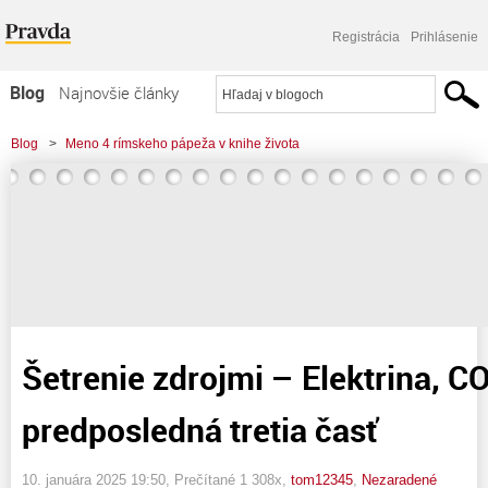
Registrácia
Prihlásenie
Blog
Najnovšie články
Najčítanejšie články
Blog
>
Meno 4 rímskeho pápeža v knihe života
Najkomentovanejšie články
>
Šetrenie zdrojmi - Elektrina, CO2 - predposledná tretia časť
Zoznam blogov
Komerčné blogy
Šetrenie zdrojmi – Elektrina, C
predposledná tretia časť
10. januára 2025 19:50
, Prečítané 1 308x,
tom12345
,
Nezaradené