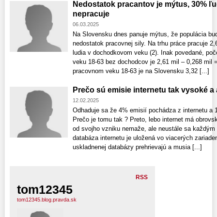
Nedostatok pracantov je mýtus, 30% ľ
nepracuje
06.03.2025
Na Slovensku dnes panuje mýtus, že populácia bud
nedostatok pracovnej sily. Na trhu práce pracuje 2,6
ludia v dochodkovom veku (2). Inak povedané, poč
veku 18-63 bez dochodcov je 2,61 mil – 0,268 mil =
pracovnom veku 18-63 je na Slovensku 3,32 [...]
Prečo sú emisie internetu tak vysoké a 
12.02.2025
Odhaduje sa že 4% emisií pochádza z internetu a 10
Prečo je tomu tak ? Preto, lebo internet má obrovs
od svojho vzniku nemaže, ale neustále sa každým 
databáza internetu je uložená vo viacerých zariade
uskladnenej databázy prehrievajú a musia [...]
RSS
tom12345
tom12345.blog.pravda.sk