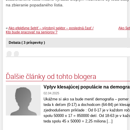
na zbieranie popadaného lístia.
«
Ako efektívne šetriť – výrobný sektor – posledná časť /
Ako šet
Kto bude pracovať na seniorov ?
Debata ( 3 príspevky )
Ďalšie články od tohto blogera
Vplyv klesajúcej populácie na demogra
02.04.2025
Ukážme si ako sa bude meniť demografia – pomer p
teda k deťom (0-17) a dochodcom (64-84) pri klesaj
zjednodušenom príklade : Od 0-17 je v každom ročn
spolu 50000 x 17 = 850000 detí. Od 18-63 je v kaž
teda spolu 45 x 50000 = 2,25 miliona [...]