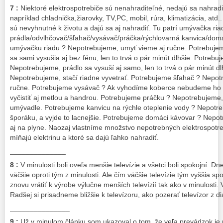
7 :
Niektoré elektrospotrebiče sú nenahraditeľné, nedajú sa nahradi
napríklad chladnička,žiarovky, TV,PC, mobil, rúra, klimatizácia, atd.
sú nevyhnutné k životu a dajú sa aj nahradiť. Tu patrí umývačka ria
prádla/odvlhčovač/šľahač/vysávač/práčka/rýchlovarná kanvica/dom
umývačku riadu ? Nepotrebujeme, umyť vieme aj ručne. Potrebujem
sa sami vysušia aj bez fénu, len to trvá o pár minút dlhšie. Potrebu
Nepotrebujeme, prádlo sa vysuší aj samo, len to trvá o pár minút d
Nepotrebujeme, stačí riadne vyvetrať. Potrebujeme šľahač ? Nepot
ručne. Potrebujeme vysávač ? Ak vyhodíme koberce nebudeme ho 
vyčistiť aj metlou a handrou. Potrebujeme práčku ? Nepotrebujeme, p
umývadle. Potrebujeme kanvicu na rýchle oteplenie vody ? Nepotre
šporáku, a vyjde to lacnejšie. Potrebujeme domáci kávovar ? Nepot
aj na plyne. Naozaj vlastníme množstvo nepotrebných elektrospotr
míňajú elektrinu a ktoré sa dajú ľahko nahradiť.
______________
8 :
V minulosti boli oveľa menšie televízie a všetci boli spokojní. Dn
väčšie oproti tým z minulosti. Ale čím väčšie televízie tým vyššia sp
znovu vrátiť k výrobe výlučne menších televízií tak ako v minulosti.
Radšej si prisadneme bližšie k televízoru, ako pozerať televízor z diaľ
_______________
9 :
Už v minulom článku som ukazoval o tom, že veľa prevádzok je 